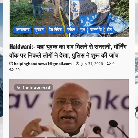
उत्तराखण्ड
क्राइम
देश-विदेश
पर्यटन
यूथ
राजनीति
होम
Haldwani:- यहां युवक का शव मिलने से सनसनी, मॉर्निंग
वॉक पर निकले लोगों ने देखा, पुलिस ने शुरू की जांच
helpinghandnews1@gmail.com
July 31, 2026
0
39
1 minute read