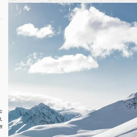
:
प,
यत