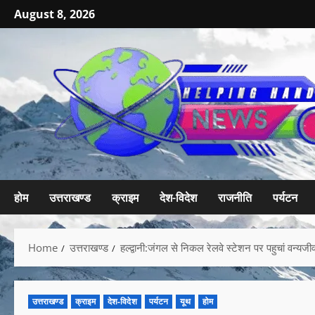
August 8, 2026
होम
उत्तराखण्ड
क्राइम
देश-विदेश
राजनीति
पर्यटन
Home
उत्तराखण्ड
हल्द्वानी:जंगल से निकल रेलवे स्टेशन पर पहुचां वन्यजीव 
उत्तराखण्ड
क्राइम
देश-विदेश
पर्यटन
यूथ
होम