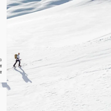
:
ता
या