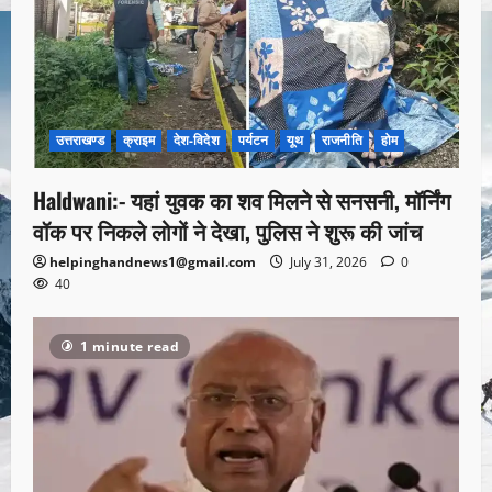
उत्तराखण्ड
क्राइम
देश-विदेश
पर्यटन
यूथ
राजनीति
होम
Haldwani:- यहां युवक का शव मिलने से सनसनी, मॉर्निंग
वॉक पर निकले लोगों ने देखा, पुलिस ने शुरू की जांच
helpinghandnews1@gmail.com
July 31, 2026
0
40
1 minute read