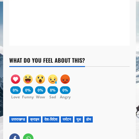
WHAT DO YOU FEEL ABOUT THIS?
0%
0%
0%
0%
0%
Love
Funny
Wow
Sad
Angry
उत्तराखण्ड
क्राइम
देश-विदेश
पर्यटन
यूथ
होम