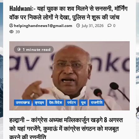
Haldwani:- यहां युवक का शव मिलने से सनसनी, मॉर्निंग
वॉक पर निकले लोगों ने देखा, पुलिस ने शुरू की जांच
helpinghandnews1@gmail.com
July 31, 2026
0
39
1 minute read
उत्तराखण्ड
क्राइम
देश-विदेश
पर्यटन
यूथ
राजनीति
हल्द्वानी – कांग्रेस अध्यक्ष मल्लिकार्जुन खड़गे 8 अगस्त
को यहां गरजेंगे, कुमाऊं में कांग्रेस संगठन को मजबूत
करने की रणनीति