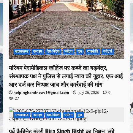
उत्तराखण्ड
क्राइम
देश-विदेश
पर्यटन
यूथ
राजनीति
स्पोर्ट्स
मरियम पेरामेडिकल कॉलेज पर कब्जे का षड्यंत्र,
संस्थापक पक्ष ने पुलिस से लगाई न्याय की गुहार, एफ आई
आर दर्ज कर निष्पक्ष जांच और कार्रवाई की मांग
helpinghandnews1@gmail.com
July 26, 2026
0
27
उत्तराखण्ड
क्राइम
देश-विदेश
पर्यटन
यूथ
1 minute read
पूर्व कैबिनेट मंत्री Hira Singh Bisht का निधन, लंबे