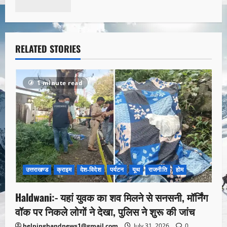
RELATED STORIES
1 minute read
उत्तराखण्ड
क्राइम
देश-विदेश
पर्यटन
यूथ
राजनीति
होम
Haldwani:- यहां युवक का शव मिलने से सनसनी, मॉर्निंग
वॉक पर निकले लोगों ने देखा, पुलिस ने शुरू की जांच
helpinghandnews1@gmail.com
July 31, 2026
0