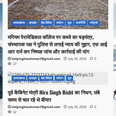
उत्तराखण्ड
क्राइम
देश-विदेश
पर्यटन
यूथ
राजनीति
स्पोर्ट्स
मरियम पेरामेडिकल कॉलेज पर कब्जे का षड्यंत्र,
संस्थापक पक्ष ने पुलिस से लगाई न्याय की गुहार, एफ आई
आर दर्ज कर निष्पक्ष जांच और कार्रवाई की मांग
helpinghandnews1@gmail.com
July 26, 2026
0
27
उत्तराखण्ड
क्राइम
देश-विदेश
पर्यटन
यूथ
1 minute read
पूर्व कैबिनेट मंत्री Hira Singh Bisht का निधन, लंबे
समय से चल रहे थे बीमार
helpinghandnews1@gmail.com
July 26, 2026
0
32