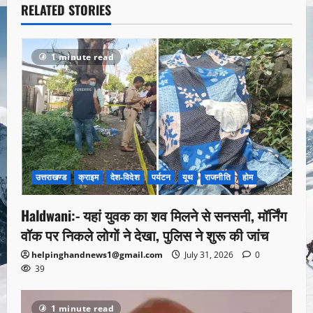
RELATED STORIES
1 minute read
उत्तराखण्ड
क्राइम
देश-विदेश
पर्यटन
यूथ
राजनीति
होम
Haldwani:- यहां युवक का शव मिलने से सनसनी, मॉर्निंग
वॉक पर निकले लोगों ने देखा, पुलिस ने शुरू की जांच
helpinghandnews1@gmail.com
July 31, 2026
0
39
1 minute read