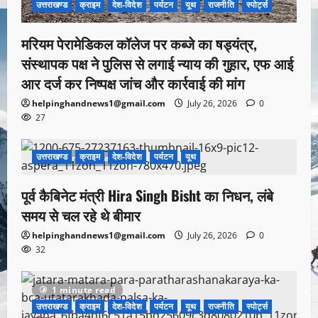
उत्तराखण्ड
क्राइम
देश-विदेश
पर्यटन
यूथ
राजनीति
स्पोर्ट्स
मरियम पेरामेडिकल कॉलेज पर कब्जे का षड्यंत्र,
संस्थापक पक्ष ने पुलिस से लगाई न्याय की गुहार, एफ आई
आर दर्ज कर निष्पक्ष जांच और कार्रवाई की मांग
helpinghandnews1@gmail.com
July 26, 2026
0
27
उत्तराखण्ड
क्राइम
देश-विदेश
पर्यटन
यूथ
1 minute read
पूर्व कैबिनेट मंत्री Hira Singh Bisht का निधन, लंबे
समय से चल रहे थे बीमार
helpinghandnews1@gmail.com
July 26, 2026
0
32
1 minute read
उत्तराखण्ड
क्राइम
देश-विदेश
पर्यटन
यूथ
राजनीति
स्पोर्ट्स