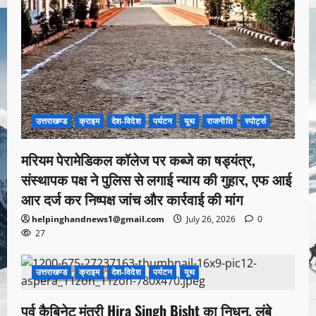
उत्तराखण्ड
क्राइम
देश-विदेश
पर्यटन
यूथ
राजनीति
स्पोर्ट्स
मरियम पेरामेडिकल कॉलेज पर कब्जे का षड्यंत्र,
संस्थापक पक्ष ने पुलिस से लगाई न्याय की गुहार, एफ आई
आर दर्ज कर निष्पक्ष जांच और कार्रवाई की मांग
helpinghandnews1@gmail.com
July 26, 2026
0
27
उत्तराखण्ड
क्राइम
देश-विदेश
पर्यटन
यूथ
1 minute read
पूर्व कैबिनेट मंत्री Hira Singh Bisht का निधन, लंबे