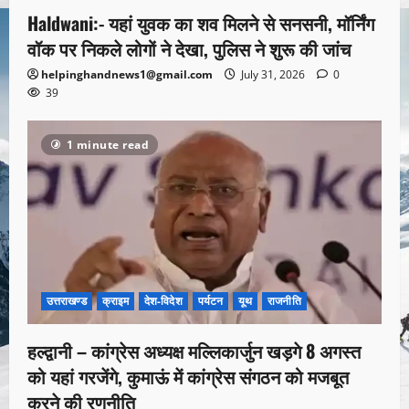
Haldwani:- यहां युवक का शव मिलने से सनसनी, मॉर्निंग
वॉक पर निकले लोगों ने देखा, पुलिस ने शुरू की जांच
helpinghandnews1@gmail.com
July 31, 2026
0
39
1 minute read
उत्तराखण्ड
क्राइम
देश-विदेश
पर्यटन
यूथ
राजनीति
हल्द्वानी – कांग्रेस अध्यक्ष मल्लिकार्जुन खड़गे 8 अगस्त
को यहां गरजेंगे, कुमाऊं में कांग्रेस संगठन को मजबूत
करने की रणनीति