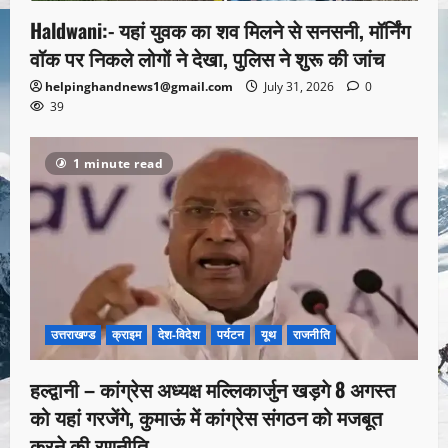
Haldwani:- यहां युवक का शव मिलने से सनसनी, मॉर्निंग
वॉक पर निकले लोगों ने देखा, पुलिस ने शुरू की जांच
helpinghandnews1@gmail.com
July 31, 2026
0
39
1 minute read
उत्तराखण्ड
क्राइम
देश-विदेश
पर्यटन
यूथ
राजनीति
हल्द्वानी – कांग्रेस अध्यक्ष मल्लिकार्जुन खड़गे 8 अगस्त
को यहां गरजेंगे, कुमाऊं में कांग्रेस संगठन को मजबूत
करने की रणनीति