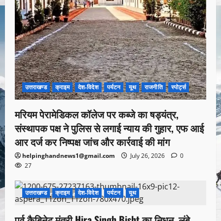
उत्तराखण्ड
क्राइम
देश-विदेश
पर्यटन
यूथ
राजनीति
स्पोर्ट्स
मरियम पेरामेडिकल कॉलेज पर कब्जे का षड्यंत्र,
संस्थापक पक्ष ने पुलिस से लगाई न्याय की गुहार, एफ आई
आर दर्ज कर निष्पक्ष जांच और कार्रवाई की मांग
helpinghandnews1@gmail.com
July 26, 2026
0
27
उत्तराखण्ड
क्राइम
देश-विदेश
पर्यटन
यूथ
1 minute read
पूर्व कैबिनेट मंत्री Hira Singh Bisht का निधन, लंबे