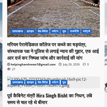
उत्तराखण्ड
क्राइम
देश-विदेश
पर्यटन
यूथ
राजनीति
स्पोर्ट्स
मरियम पेरामेडिकल कॉलेज पर कब्जे का षड्यंत्र,
संस्थापक पक्ष ने पुलिस से लगाई न्याय की गुहार, एफ आई
आर दर्ज कर निष्पक्ष जांच और कार्रवाई की मांग
helpinghandnews1@gmail.com
July 26, 2026
0
27
उत्तराखण्ड
क्राइम
देश-विदेश
पर्यटन
यूथ
1 minute read
पूर्व कैबिनेट मंत्री Hira Singh Bisht का निधन, लंबे
समय से चल रहे थे बीमार