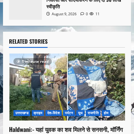
स्वीकृति
August 9, 2026
0
11
RELATED STORIES
1 minute read
उत्तराखण्ड
क्राइम
देश-विदेश
पर्यटन
यूथ
राजनीति
होम
Haldwani:- यहां युवक का शव मिलने से सनसनी, मॉर्निंग