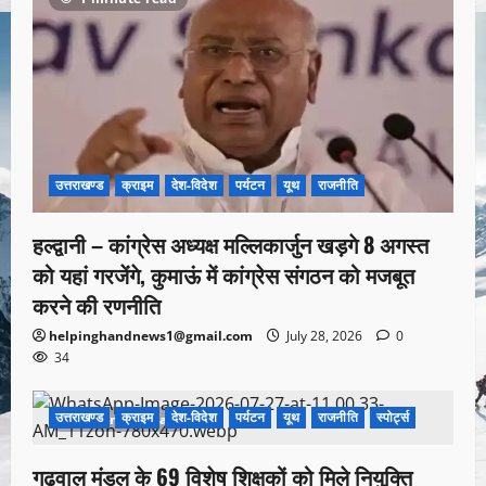
उत्तराखण्ड
क्राइम
देश-विदेश
पर्यटन
यूथ
राजनीति
हल्द्वानी – कांग्रेस अध्यक्ष मल्लिकार्जुन खड़गे 8 अगस्त
को यहां गरजेंगे, कुमाऊं में कांग्रेस संगठन को मजबूत
करने की रणनीति
helpinghandnews1@gmail.com
July 28, 2026
0
34
उत्तराखण्ड
क्राइम
देश-विदेश
पर्यटन
यूथ
राजनीति
स्पोर्ट्स
1 minute read
गढ़वाल मंडल के 69 विशेष शिक्षकों को मिले नियुक्ति