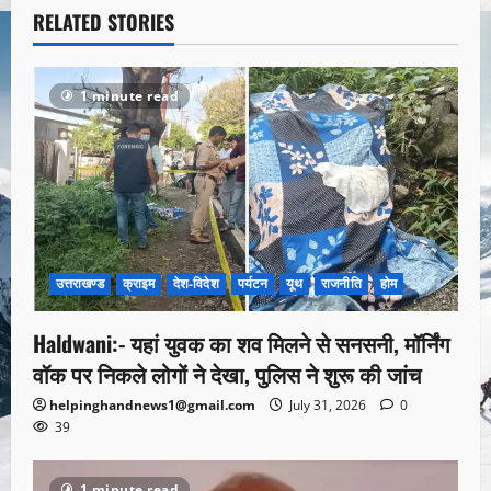
RELATED STORIES
1 minute read
उत्तराखण्ड
क्राइम
देश-विदेश
पर्यटन
यूथ
राजनीति
होम
Haldwani:- यहां युवक का शव मिलने से सनसनी, मॉर्निंग
वॉक पर निकले लोगों ने देखा, पुलिस ने शुरू की जांच
helpinghandnews1@gmail.com
July 31, 2026
0
39
1 minute read