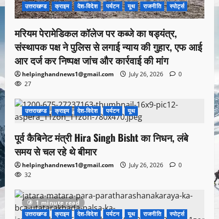
उत्तराखण्ड
क्राइम
देश-विदेश
पर्यटन
यूथ
राजनीति
स्पोर्ट्स
मरियम पेरामेडिकल कॉलेज पर कब्जे का षड्यंत्र,
संस्थापक पक्ष ने पुलिस से लगाई न्याय की गुहार, एफ आई
आर दर्ज कर निष्पक्ष जांच और कार्रवाई की मांग
helpinghandnews1@gmail.com
July 26, 2026
0
27
उत्तराखण्ड
क्राइम
देश-विदेश
पर्यटन
यूथ
1 minute read
पूर्व कैबिनेट मंत्री Hira Singh Bisht का निधन, लंबे
समय से चल रहे थे बीमार
helpinghandnews1@gmail.com
July 26, 2026
0
32
1 minute read
उत्तराखण्ड
क्राइम
देश-विदेश
पर्यटन
यूथ
राजनीति
स्पोर्ट्स