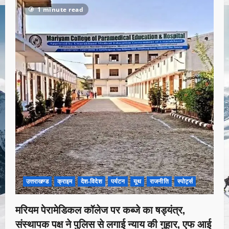
1 minute read
उत्तराखण्ड
क्राइम
देश-विदेश
पर्यटन
यूथ
राजनीति
स्पोर्ट्स
मरियम पेरामेडिकल कॉलेज पर कब्जे का षड्यंत्र,
संस्थापक पक्ष ने पुलिस से लगाई न्याय की गुहार, एफ आई