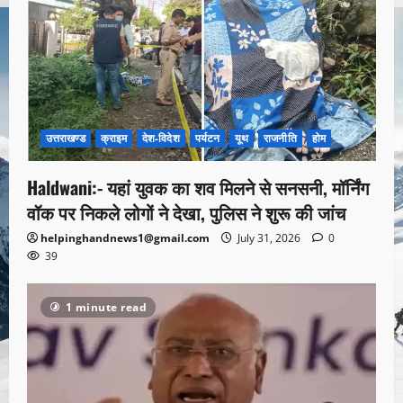
उत्तराखण्ड
क्राइम
देश-विदेश
पर्यटन
यूथ
राजनीति
होम
Haldwani:- यहां युवक का शव मिलने से सनसनी, मॉर्निंग
वॉक पर निकले लोगों ने देखा, पुलिस ने शुरू की जांच
helpinghandnews1@gmail.com
July 31, 2026
0
39
1 minute read