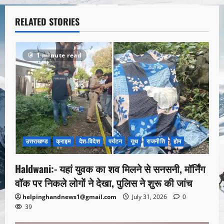
RELATED STORIES
1 minute read
उत्तराखण्ड
क्राइम
देश-विदेश
पर्यटन
यूथ
राजनीति
होम
Haldwani:- यहां युवक का शव मिलने से सनसनी, मॉर्निंग
वॉक पर निकले लोगों ने देखा, पुलिस ने शुरू की जांच
helpinghandnews1@gmail.com
July 31, 2026
0
39