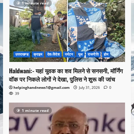
1 minute read
उत्तराखण्ड
क्राइम
देश-विदेश
पर्यटन
यूथ
राजनीति
होम
Haldwani:- यहां युवक का शव मिलने से सनसनी, मॉर्निंग
वॉक पर निकले लोगों ने देखा, पुलिस ने शुरू की जांच
helpinghandnews1@gmail.com
July 31, 2026
0
39
1 minute read