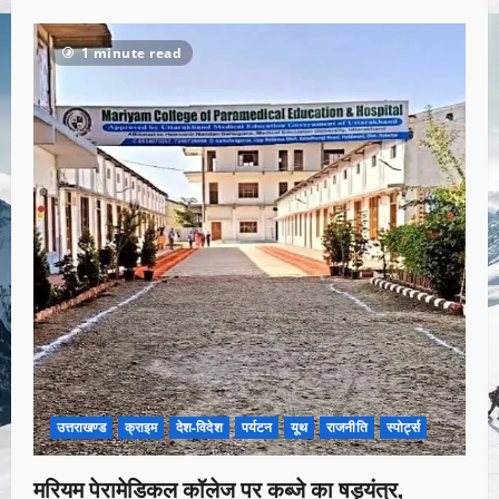
1 minute read
उत्तराखण्ड
क्राइम
देश-विदेश
पर्यटन
यूथ
राजनीति
स्पोर्ट्स
मरियम पेरामेडिकल कॉलेज पर कब्जे का षड्यंत्र,