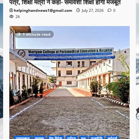
पत्र, शिक्षा मंत्री ने कहा- समावेशी शिक्षा होगी मजबूत
helpinghandnews1@gmail.com
July 27, 2026
0
26
1 minute read
उत्तराखण्ड
क्राइम
देश-विदेश
पर्यटन
यूथ
राजनीति
स्पोर्ट्स