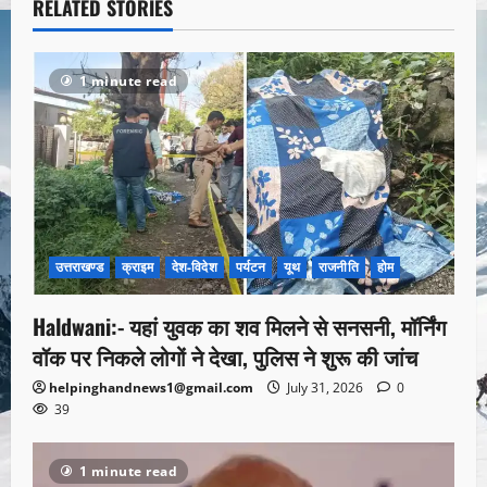
RELATED STORIES
1 minute read
उत्तराखण्ड
क्राइम
देश-विदेश
पर्यटन
यूथ
राजनीति
होम
Haldwani:- यहां युवक का शव मिलने से सनसनी, मॉर्निंग
वॉक पर निकले लोगों ने देखा, पुलिस ने शुरू की जांच
helpinghandnews1@gmail.com
July 31, 2026
0
39
1 minute read