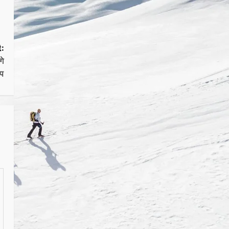
:
गे
प