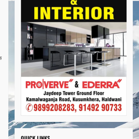
क
QUICK LINKS