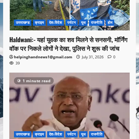
उत्तराखण्ड
क्राइम
देश-विदेश
पर्यटन
यूथ
राजनीति
होम
Haldwani:- यहां युवक का शव मिलने से सनसनी, मॉर्निंग
वॉक पर निकले लोगों ने देखा, पुलिस ने शुरू की जांच
helpinghandnews1@gmail.com
July 31, 2026
0
39
1 minute read
उत्तराखण्ड
क्राइम
देश-विदेश
पर्यटन
यूथ
राजनीति