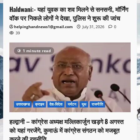
Haldwani:- यहां युवक का शव मिलने से सनसनी, मॉर्निंग
वॉक पर निकले लोगों ने देखा, पुलिस ने शुरू की जांच
helpinghandnews1@gmail.com
July 31, 2026
0
39
1 minute read
उत्तराखण्ड
क्राइम
देश-विदेश
पर्यटन
यूथ
राजनीति
हल्द्वानी – कांग्रेस अध्यक्ष मल्लिकार्जुन खड़गे 8 अगस्त
को यहां गरजेंगे, कुमाऊं में कांग्रेस संगठन को मजबूत
करने की रणनीति