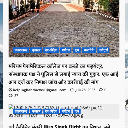
उत्तराखण्ड
क्राइम
देश-विदेश
पर्यटन
यूथ
राजनीति
स्पोर्ट्स
मरियम पेरामेडिकल कॉलेज पर कब्जे का षड्यंत्र,
संस्थापक पक्ष ने पुलिस से लगाई न्याय की गुहार, एफ आई
आर दर्ज कर निष्पक्ष जांच और कार्रवाई की मांग
helpinghandnews1@gmail.com
July 26, 2026
0
27
उत्तराखण्ड
क्राइम
देश-विदेश
पर्यटन
यूथ
1 minute read
पूर्व कैबिनेट मंत्री Hira Singh Bisht का निधन, लंबे